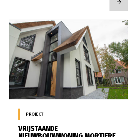
LEES MEER
Home
Expertises
Projecten
Over ons
PROJECT
Contact
VRIJSTAANDE
Offerte aanvragen
NIEUWBOUWWONING MORTIERE