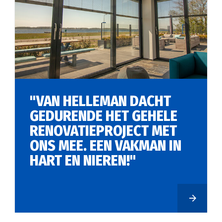
"VAN HELLEMAN DACHT
GEDURENDE HET GEHELE
RENOVATIEPROJECT MET
ONS MEE. EEN VAKMAN IN
HART EN NIEREN!"
MEER REFERE