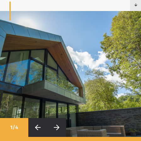
1
/
4